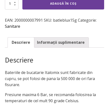
Cantitate
ADAUGĂ ÎN COȘ
Baterie
italomix
tip
EAN:
2000000007991
SKU:
batleblux15g
Categorie:
lebada
lux
Sanitare
15g,
dublacomanda,
cartus
Descriere
Informații suplimentare
ceramic,
finisaj
bronz
Descriere
antichizat,
prindere
pe
surub
Bateriile de bucatarie Italomix sunt fabricate din
cupru, se pot folosi de pana la 500 000 de ori fara
fisurare.
Presiune maxima 6 Bar, se recomanda folosirea la
temperaturi de cel mult 90 grade Celsius.