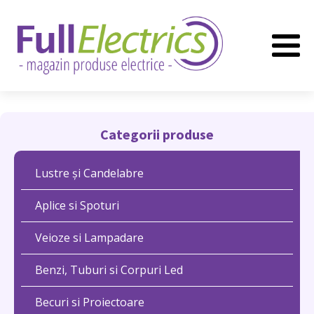
Categorii produse
Lustre și Candelabre
Aplice si Spoturi
Veioze si Lampadare
Benzi, Tuburi si Corpuri Led
Becuri si Proiectoare