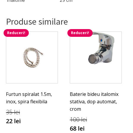
Produse similare
Reduceri!
Reduceri!
Furtun spiralat 1.5m,
Baterie bideu italomix
inox, spira flexibila
stativa, dop automat,
crom
35
lei
100
lei
22
lei
68
lei