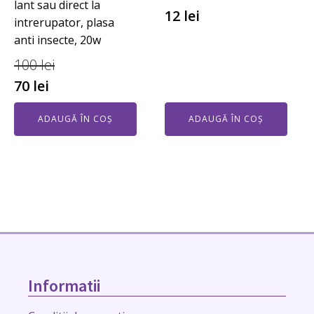
lant sau direct la
12
lei
intrerupator, plasa
anti insecte, 20w
100
lei
70
lei
ADAUGĂ ÎN COȘ
ADAUGĂ ÎN COȘ
Informatii