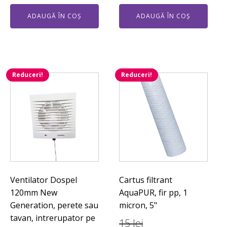
ADAUGĂ ÎN COȘ
ADAUGĂ ÎN COȘ
Reduceri!
Reduceri!
Ventilator Dospel
Cartus filtrant
120mm New
AquaPUR, fir pp, 1
Generation, perete sau
micron, 5"
tavan, intrerupator pe
15
lei