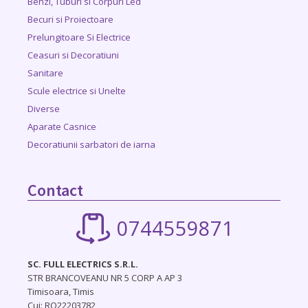
Benzi, Tuburi si Corpuri Led
Becuri si Proiectoare
Prelungitoare Si Electrice
Ceasuri si Decoratiuni
Sanitare
Scule electrice si Unelte
Diverse
Aparate Casnice
Decoratiunii sarbatori de iarna
Contact
0744559871
SC. FULL ELECTRICS S.R.L.
STR BRANCOVEANU NR 5 CORP A AP 3
Timisoara, Timis
Cui: RO22203782