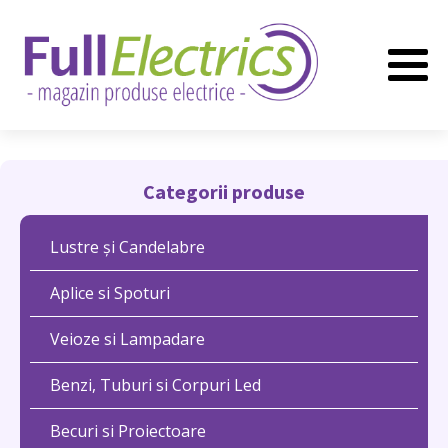
Categorii produse
Lustre și Candelabre
Aplice si Spoturi
Veioze si Lampadare
Benzi, Tuburi si Corpuri Led
Becuri si Proiectoare