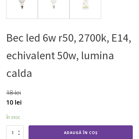
Bec led 6w r50, 2700k, E14,
echivalent 50w, lumina
calda
18
lei
10
lei
În stoc
Cantitate
ADAUGĂ ÎN COȘ
Bec