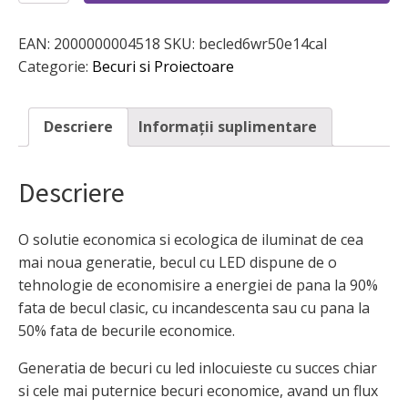
led
6w
EAN:
2000000004518
SKU:
becled6wr50e14cal
r50,
2700k,
Categorie:
Becuri si Proiectoare
E14,
echivalent
50w,
Descriere
Informații suplimentare
lumina
calda
Descriere
O solutie economica si ecologica de iluminat de cea
mai noua generatie, becul cu LED dispune de o
tehnologie de economisire a energiei de pana la 90%
fata de becul clasic, cu incandescenta sau cu pana la
50% fata de becurile economice.
Generatia de becuri cu led inlocuieste cu succes chiar
si cele mai puternice becuri economice, avand un flux