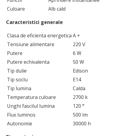
Culoare
Alb cald
Caracteristici generale
Clasa de eficienta energetica
A +
Tensiune alimentare
220 V
Putere
6 W
Putere echivalenta
50 W
Tip dulie
Edison
Tip soclu
E14
Tip lumina
Calda
Temperatura culoare
2700 k
Unghi fascilul lumina
120 °
Flux luminos
500 lm
Autonomie
30000 h