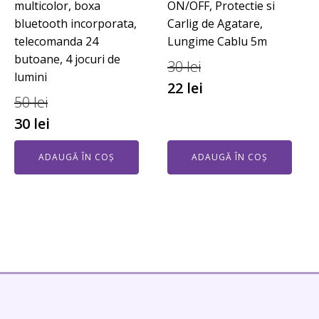
multicolor, boxa
ON/OFF, Protectie si
bluetooth incorporata,
Carlig de Agatare,
telecomanda 24
Lungime Cablu 5m
butoane, 4 jocuri de
30
lei
lumini
22
lei
50
lei
30
lei
ADAUGĂ ÎN COȘ
ADAUGĂ ÎN COȘ