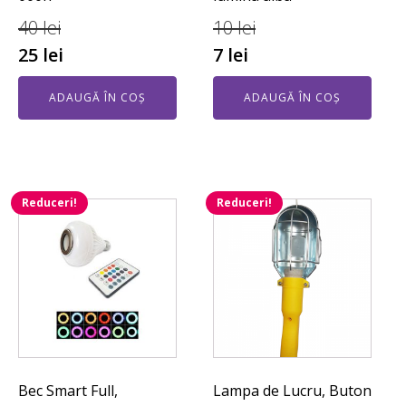
40
lei
10
lei
25
lei
7
lei
ADAUGĂ ÎN COȘ
ADAUGĂ ÎN COȘ
Reduceri!
Reduceri!
Bec Smart Full,
Lampa de Lucru, Buton